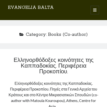
EVANGELIA BALTA
o
p
S
e
n
i
Search
p
d
r
i
e
Category:
Books (Co-author)
m
b
a
r
a
y
r
m
e
Ελληνορθόδοξες κοινότητες της
n
By EVANGELIA BALTA
u
Καππαδοκίας. Περιφέρεια
Books (Author)
Προκοπίου.
Books (Co-author)
Books (Editor)
Ελληνορθόδοξες κοινότητες της Καππαδοκίας.
Chapters in Books
Περιφέρεια Προκοπίου. Πηγές στα Γενικά Αρχεία του
Karamanlidika Press
Κράτους και στο Κέντρο Μικρασιατικών Σπουδών (co-
Karamanlidika Studies
author with Matoula Kouroupou), Athens, Centre for
Moonlight Monastery (Cunda)
Asia…