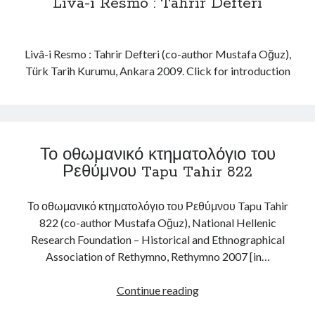
Livâ-i Resmo : Tahrir Defteri
ν
i
ό
a
τ
i
Livâ-i Resmo : Tahrir Defteri (co-author Mustafa Oğuz),
η
n
Türk Tarih Kurumu, Ankara 2009. Click for introduction
τ
N
ε
i
ς
n
τ
e
η
t
Το οθωμανικό κτηματολόγιο του
ς
e
Ρεθύμνου Tapu Tahir 822
Κ
e
α
n
Το οθωμανικό κτηματολόγιο του Ρεθύμνου Tapu Tahir
π
t
822 (co-author Mustafa Oğuz), National Hellenic
π
h
Research Foundation – Historical and Ethnographical
α
C
Association of Rethymno, Rethymno 2007 [in…
δ
e
ο
n
Continue reading
κ
t
Τ
ί
u
ο