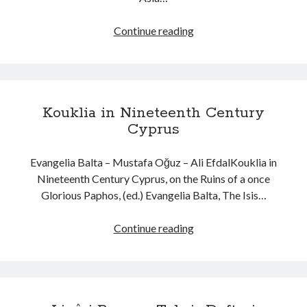
Oinon Istoro
Popularisation Articles Etc.
Continue reading
Ε
Projects
λ
Publications in Reviewed J.
λ
η
ν
Kouklia in Nineteenth Century
ο
Cyprus
ρ
θ
Evangelia Balta – Mustafa Oğuz – Ali EfdalKouklia in
ό
Nineteenth Century Cyprus, on the Ruins of a once
δ
Glorious Paphos, (ed.) Evangelia Balta, The Isis…
ο
ξ
Continue reading
ε
K
ς
o
κ
u
ο
k
ι
l