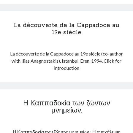
α
r
ο
ς
y
θ
.
C
ω
La découverte de la Cappadoce au
Π
y
μ
19e siècle
ε
p
α
ρ
r
ν
ι
u
ι
La découverte de la Cappadoce au 19e siècle (co-author
φ
s
κ
with Ilias Anagnostakis), Istanbul, Eren, 1994. Click for
έ
ό
introduction
ρ
κ
ε
τ
ι
η
α
μ
Π
α
Η Καππαδοκία των ζώντων
ρ
τ
μνημείων.
ο
ο
κ
λ
ο
ό
Η Καππαδοκία των ζώντων μνημείων. Η ανακάλυψη
π
γ