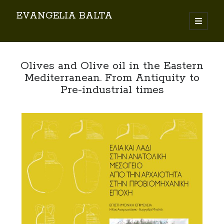
EVANGELIA BALTA
Search
Olives and Olive oil in the Eastern
Mediterranean. From Antiquity to
Pre-industrial times
By EVANGELIA BALTA
Books (Author)
Books (Co-author)
Books (Editor)
Chapters in Books
Karamanlidika Press
Karamanlidika Studies
Moonlight Monastery (Cunda)